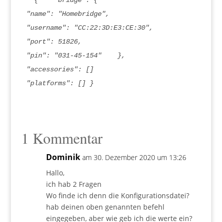
  {    "bridge": {        

"name": "Homebridge",        

"username": "CC:22:3D:E3:CE:30",        

"port": 51826,        

"pin": "031-45-154"    },    

"accessories": []    

"platforms": [] }
1 Kommentar
Dominik
am 30. Dezember 2020 um 13:26
Hallo,
ich hab 2 Fragen
Wo finde ich denn die Konfigurationsdatei?
hab deinen oben genannten befehl
eingegeben, aber wie geb ich die werte ein?