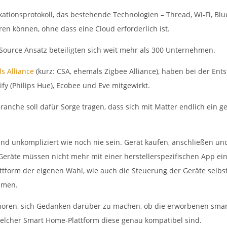
tionsprotokoll, das bestehende Technologien – Thread, Wi-Fi, Blue
en können, ohne dass eine Cloud erforderlich ist.
Source Ansatz beteiligten sich weit mehr als 300 Unternehmen.
s Alliance
(kurz: CSA, ehemals Zigbee Alliance), haben bei der E
fy (Philips Hue), Ecobee und Eve mitgewirkt.
anche soll dafür Sorge tragen, dass sich mit Matter endlich ein 
und unkompliziert wie noch nie sein. Gerät kaufen, anschließen un
Geräte müssen nicht mehr mit einer herstellerspezifischen App ei
attform der eigenen Wahl, wie auch die Steuerung der Geräte selb
ammen.
ehören, sich Gedanken darüber zu machen, ob die erworbenen smar
elcher Smart Home-Plattform diese genau kompatibel sind.