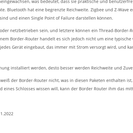
neingewachsen, was bedeutet, dass sie praktische und benutzerfre
te. Bluetooth hat eine begrenzte Reichweite. Zigbee und Z-Wave er
ind und einen Single Point of Failure darstellen können.
oder netzbetrieben sein, und letztere können ein Thread-Border-R
nem Border-Router handelt es sich jedoch nicht um eine typische w
 jedes Gerät eingebaut, das immer mit Strom versorgt wird, und ka
hnung installiert werden, desto besser werden Reichweite und Zuver
iß der Border-Router nicht, was in diesen Paketen enthalten ist,
nd eines Schlosses wissen will, kann der Border Router ihm das mit
11.2022