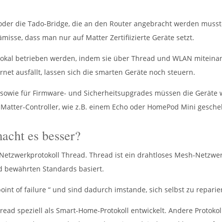
e oder die Tado-Bridge, die an den Router angebracht werden muss
misse, dass man nur auf Matter Zertifiizierte Geräte setzt.
 lokal betrieben werden, indem sie über Thread und WLAN mitein
rnet ausfällt, lassen sich die smarten Geräte noch steuern.
sowie für Firmware- und Sicherheitsupgrades müssen die Geräte w
 Matter-Controller, wie z.B. einem Echo oder HomePod Mini gesch
acht es besser?
Netzwerkprotokoll Thread. Thread ist ein drahtloses Mesh-Netzwe
d bewährten Standards basiert.
int of failure “ und sind dadurch imstande, sich selbst zu reparie
ead speziell als Smart-Home-Protokoll entwickelt. Andere Protokoll