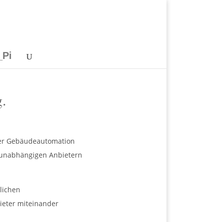
_Pi
.
 der Gebäudeautomation
llunabhängigen Anbietern
lichen
ieter miteinander