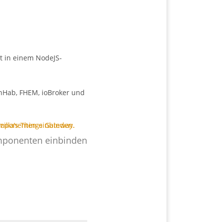
rt in einem NodeJS-
nHab, FHEM, ioBroker und
ponenten einbinden